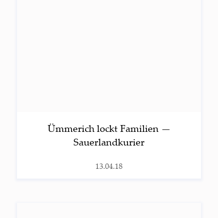
Ümme­rich lockt Fami­li­en —
Sauerlandkurier
13.04.18