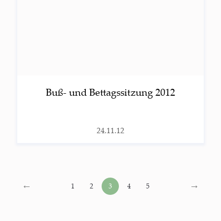
Buß- und Bet­tags­sit­zung 2012
24.11.12
←
→
1
2
3
4
5