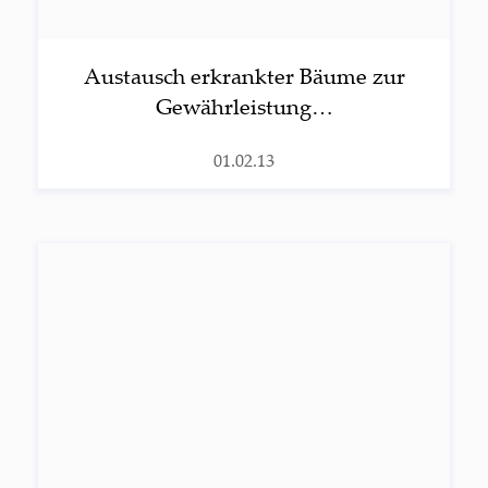
Aus­tausch erkrank­ter Bäu­me zur
Gewähr­leis­tung…
01.02.13