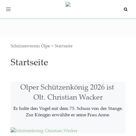
Toggle
navigation
Schützenverein Olpe
>
Startseite
Start­sei­te
Olper Schüt­zen­kö­nig 2026 ist
Olt. Chris­ti­an Wacker
Er hol­te den Vogel mit dem 75. Schuss von der Stan­ge.
Zur Köni­gin erwähl­te er sei­ne Frau Anne.