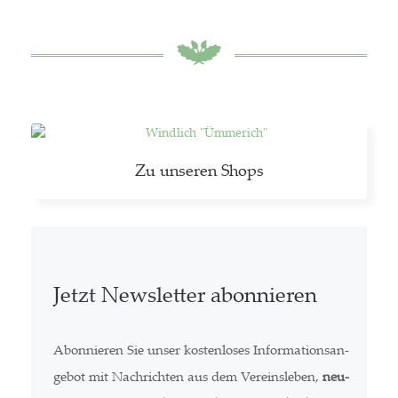
Zu unse­ren Shops
Jetzt News­let­ter abonnieren
Abon­nie­ren Sie unser kos­ten­lo­ses Infor­ma­ti­ons­an­
ge­bot mit Nach­rich­ten aus dem Ver­eins­le­ben,
neu­