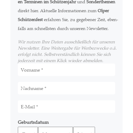
en Ter­mi­nen im Schüt­zen­jahr
und
Son­der­the­men
direkt hier. Aktu­el­le Infor­ma­tio­nen zum
Olper
Schüt­zen­fest
erfah­ren Sie, zu gege­be­ner Zeit, eben­
falls am schnells­ten durch unse­ren Newsletter.
Wir nut­zen Ihre Daten aus­schließ­lich für unse­ren
News­let­ter. Eine Wei­ter­ga­be für Wer­be­zwe­cke o.ä.
erfolgt nicht. Selbst­ver­ständ­lich kön­nen Sie sich
jeder­zeit mit einem Klick wie­der abmelden.
Geburts­da­tum