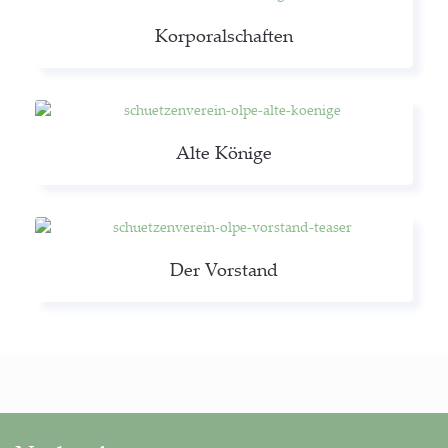
Kor­po­ral­schaf­ten
Alte Köni­ge
Der Vor­stand