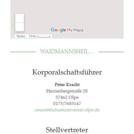
WAID­MANNS­HEIL…
Kor­po­ral­schafts­füh­rer
Peter Kracht
Hat­zen­berg­stra­ße 28
57462 Olpe
0175/7685147
neunte@schuetzenverein-olpe.de
Stell­ver­tre­ter