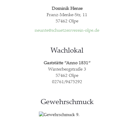
Domi­nik Hen­se
Franz-Men­ke-Str, 11
57462 Olpe
neunte@schuetzenverein-olpe.de
Wach­lo­kal
Gast­stät­te “Anno 1831“
Win­ter­berg­stra­ße 3
57462 Olpe
02761/9475292
Gewehr­schmuck