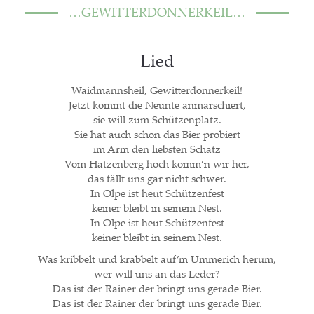
…GEWIT­TER­DON­NER­KEIL…
Lied
Waid­manns­heil, Gewit­ter­don­ner­keil!
Jetzt kommt die Neun­te anmar­schiert,
sie will zum Schüt­zen­platz.
Sie hat auch schon das Bier pro­biert
im Arm den liebs­ten Schatz
Vom Hat­zen­berg hoch komm’n wir her,
das fällt uns gar nicht schwer.
In Olpe ist heut Schüt­zen­fest
kei­ner bleibt in sei­nem Nest.
In Olpe ist heut Schüt­zen­fest
kei­ner bleibt in sei­nem Nest.
Was krib­belt und krab­belt auf­’m Ümme­rich her­um,
wer will uns an das Leder?
Das ist der Rai­ner der bringt uns gera­de Bier.
Das ist der Rai­ner der bringt uns gera­de Bier.