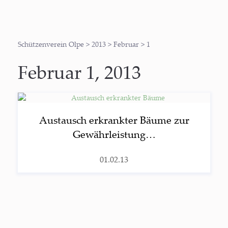
Schützenverein Olpe
>
2013
>
Februar
>
1
Februar 1, 2013
Aus­tausch erkrank­ter Bäu­me zur
Gewähr­leis­tung…
01.02.13