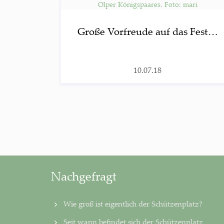
Gro­ße Vor­freu­de auf das Fest…
10.07.18
Nachgefragt
Wie groß ist eigentlich der Schützenplatz?
Seit wann befindet sich der Schützenplatz