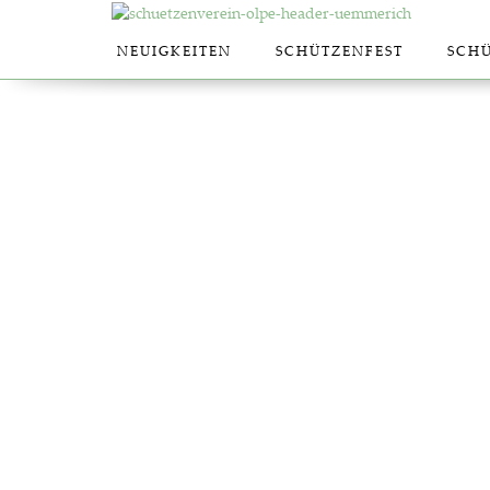
NEU­IG­KEI­TEN
SCHÜT­ZEN­FEST
SCHÜ