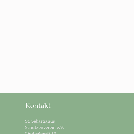
Kontakt
St. Sebastianus
Schützenverein e.V.
Lindenhardt 10