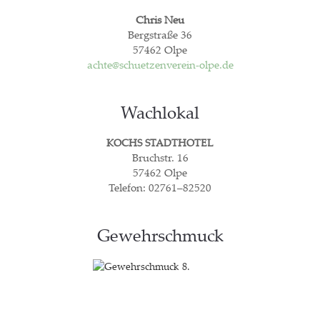
Chris Neu
Berg­stra­ße 36
57462 Olpe
achte@schuetzenverein-olpe.de
Wach­lo­kal
KOCHS
STADTHOTEL
Bruch­str. 16
57462 Olpe
Tele­fon: 02761–82520
Gewehr­schmuck