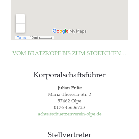
VOM BRATZ­KOPF BIS ZUM STOETCHEN…
Kor­po­ral­schafts­füh­rer
Juli­an Pul­te
Maria-The­re­sia-Str. 2
57462 Olpe
0176 45636733
achte@schuetzenverein-olpe.de
Stell­ver­tre­ter