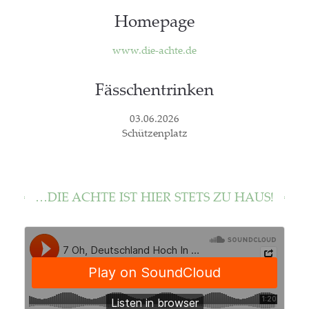
Home­page
www.die-achte.de
Fäss­chen­trin­ken
03.06.2026
Schüt­zen­platz
…DIE ACH­TE IST HIER STETS ZU HAUS!