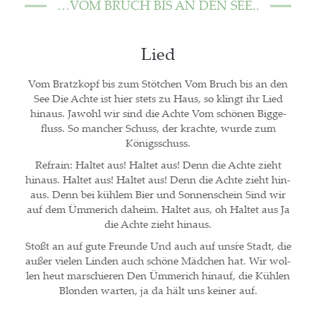
…VOM BRUCH BIS AN DEN SEE..
Lied
Vom Bratz­kopf bis zum Stöt­chen Vom Bruch bis an den
See Die Ach­te ist hier stets zu Haus, so klingt ihr Lied
hin­aus. Jawohl wir sind die Ach­te Vom schö­nen Big­ge­
fluss. So man­cher Schuss, der krach­te, wur­de zum
Königsschuss.
Refrain: Hal­tet aus! Hal­tet aus! Denn die Ach­te zieht
hin­aus. Hal­tet aus! Hal­tet aus! Denn die Ach­te zieht hin­
aus. Denn bei küh­lem Bier und Son­nen­schein Sind wir
auf dem Ümme­rich daheim. Hal­tet aus, oh Hal­tet aus Ja
die Ach­te zieht hinaus.
Stoßt an auf gute Freun­de Und auch auf uns´re Stadt, die
außer vie­len Lin­den auch schö­ne Mäd­chen hat. Wir wol­
len heut mar­schie­ren Den Ümme­rich hin­auf, die Küh­len
Blon­den war­ten, ja da hält uns kei­ner auf.