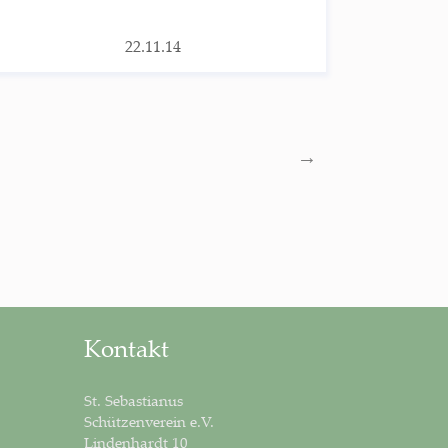
22.11.14
→
Kontakt
St. Sebastianus
Schützenverein e.V.
Lindenhardt 10