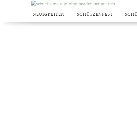
NEU­IG­KEI­TEN
SCHÜT­ZEN­FEST
SCHÜ