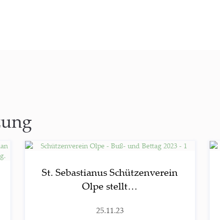
zung
St. Sebas­tia­nus Schüt­zen­ver­ein
Olpe stellt…
25.11.23