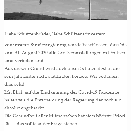
Lie­be Schüt­zen­brü­der, lie­be Schützenschwestern,
von unse­rer Bun­des­re­gie­rung wur­de beschlos­sen, dass bis
zum 31. August 2020 alle Groß­ver­an­stal­tun­gen in Deutsch­
land ver­bo­ten sind.
Aus die­sem Grund wird auch unser Schüt­zen­fest in die­
sem Jahr lei­der nicht statt­fin­den kön­nen. Wir bedau­ern
dies sehr!
Mit Blick auf die Ein­däm­mung der Covid-19 Pan­de­mie
hal­ten wir die Ent­schei­dung der Regie­rung den­noch für
abso­lut angebracht.
Die Gesund­heit aller Mit­men­schen hat stets höchs­te Prio­ri­
tät — das soll­te außer Fra­ge stehen.