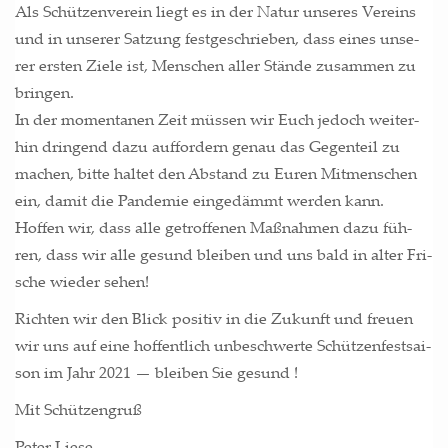
Als Schüt­zen­ver­ein liegt es in der Natur unse­res Ver­eins
und in unse­rer Sat­zung fest­ge­schrie­ben, dass eines unse­
rer ers­ten Zie­le ist, Men­schen aller Stän­de zusam­men zu
bringen.
In der momen­ta­nen Zeit müs­sen wir Euch jedoch wei­ter­
hin drin­gend dazu auf­for­dern genau das Gegen­teil zu
machen, bit­te hal­tet den Abstand zu Euren Mit­men­schen
ein, damit die Pan­de­mie ein­ge­dämmt wer­den kann.
Hof­fen wir, dass alle getrof­fe­nen Maß­nah­men dazu füh­
ren, dass wir alle gesund blei­ben und uns bald in alter Fri­
sche wie­der sehen!
Rich­ten wir den Blick posi­tiv in die Zukunft und freu­en
wir uns auf eine hof­fent­lich unbe­schwer­te Schüt­zen­fest­sai­
son im Jahr 2021 — blei­ben Sie gesund !
Mit Schüt­zen­gruß
Peter Lie­se