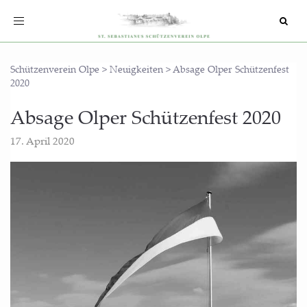
Toggle
navigation
Schützenverein Olpe
>
Neuigkeiten
>
Absage Olper Schützenfest
2020
Absa­ge Olper Schüt­zen­fest 2020
17. April 2020