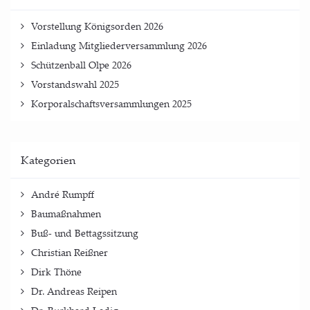
Vor­stel­lung König­sor­den 2026
Ein­la­dung Mit­glie­der­ver­samm­lung 2026
Schüt­zen­ball Olpe 2026
Vor­stands­wahl 2025
Kor­po­ral­schafts­ver­samm­lun­gen 2025
Kate­go­rien
André Rumpff
Baumaßnahmen
Buß- und Bettagssitzung
Christian Reißner
Dirk Thöne
Dr. Andreas Reipen