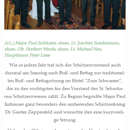
(v.L.) Major Paul Imhäuser, ehem. Lt. Joachim Sondermann,
ehem. Olt. Heribert Wrede, ehem. Lt. Michael Neu,
Hauptmann Peter Liese
Wie in jedem Jahr traf sich der Schüt­zen­vor­stand auch
dies­mal am Sams­tag nach Buß- und Bet­tag zur tra­di­tio­nel­
len Buß- und Bet­tag­sit­zung im Hotel “Zum Schwa­nen”,
die zu den wich­tigs­ten für den Vor­stand des St. Sebas­tia­
nus Schüt­zen­ver­eins zählt. Zu Beginn begrüß­te Major Paul
Imhäu­ser ganz beson­ders den amtie­ren­den Schüt­zen­kö­nig
Dr. Gün­ter Zep­pe­n­feld und wünsch­te ihm eine kurz­wei­li­
ge Sitzung.