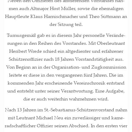
Neben den Offi­zie­ren des amtie­ren­den Vor­stan­des nah­
men auch Alt­ma­jor Host Mül­ler, sowie die ehe­ma­li­gen
Haupt­leu­te Klaus Har­nisch­ma­cher und Theo Sütt­mann an
der Sit­zung teil.
Tur­nus­ge­mäß gab es in die­sem Jahr per­so­nel­le Ver­än­de­
run­gen in den Rei­hen des Vor­stan­des. Mit Ober­leut­nant
Heri­bert Wre­de schied ein alt­ge­dien­ter und erfah­re­ner
Schüt­zen­of­fi­zier nach 18 Jah­ren Vor­stands­tä­tig­keit aus.
Von Beginn an in der Orga­ni­sa­ti­on- und Zug­kom­mis­si­on
lei­te­te er die­se in den ver­gan­ge­nen fünf Jah­ren. Die im
kom­men­den Jahr erschei­nen­de Ver­eins­chro­nik ent­stand
und ent­steht unter sei­ner Ver­ant­wor­tung. Eine Auf­ga­be,
die er auch wei­ter­hin wahr­neh­men wird.
Nach 13 Jah­ren im St.-Sebastianus-Schützenvorstand nahm
mit Leut­nant Micha­el Neu ein zuver­läs­si­ger und kame­
rad­schaft­li­cher Offi­zier sei­nen Abschied. In den ers­ten vier