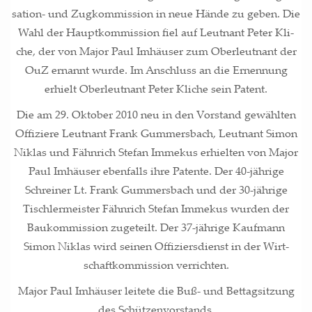
sa­ti­on- und Zug­kom­mis­si­on in neue Hän­de zu geben. Die
Wahl der Haupt­kom­mis­si­on fiel auf Leut­nant Peter Kli­
che, der von Major Paul Imhäu­ser zum Ober­leut­nant der
OuZ ernannt wur­de. Im Anschluss an die Ernen­nung
erhielt Ober­leut­nant Peter Kli­che sein Patent.
Die am 29. Okto­ber 2010 neu in den Vor­stand gewähl­ten
Offi­zie­re Leut­nant Frank Gum­mers­bach, Leut­nant Simon
Niklas und Fähn­rich Ste­fan Imme­kus erhiel­ten von Major
Paul Imhäu­ser eben­falls ihre Paten­te. Der 40-jäh­ri­ge
Schrei­ner Lt. Frank Gum­mers­bach und der 30-jäh­ri­ge
Tisch­ler­meis­ter Fähn­rich Ste­fan Imme­kus wur­den der
Bau­kom­mis­si­on zuge­teilt. Der 37-jäh­ri­ge Kauf­mann
Simon Niklas wird sei­nen Offi­ziers­dienst in der Wirt­
schaft­kom­mis­si­on verrichten.
Major Paul Imhäu­ser lei­te­te die Buß- und Bet­tag­sit­zung
des Schüt­zen­vor­stands.