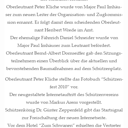
Ober­leut­nant Peter Kli­che wur­de von Major Paul Imhäu­
ser zum neu­en Lei­ter der Orga­ni­sa­ti­on- und Zug­kom­mis­
si­on ernannt. Er folgt damit dem schei­den­den Ober­leut­
nant Heri­bert Wre­de im Amt.
Der ehe­ma­li­ge Fähn­rich Dani­el Schnei­der wur­de von
Major Paul Imhäu­ser zum Leut­nant beför­dert.
Ober­leut­nant Bernd-Albert Dorn­seif­fer gab den Sit­zungs­
teil­neh­mern einen Über­blick über die aktu­el­len und
bevor­ste­hen­den Bau­maß­nah­men auf dem Schützenplatz.
Ober­leut­nant Peter Kli­che stell­te das Foto­buch “Schüt­zen­
fest 2010” vor.
Der neu­ge­stal­te­te Inter­net­auf­tritt des Schüt­zen­ver­eins
wur­de von Mar­kus Are­ns vor­ge­stellt.
Schüt­zen­kö­nig Dr. Gün­ter Zep­pe­n­feld gibt das Start­si­gnal
zur Frei­schal­tung der neu­en Inter­net­sei­te.
Vor dem Hotel “Zum Schwa­nen” erhiel­ten die Ver­tre­ter