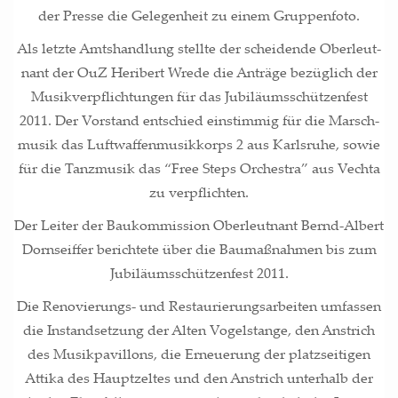
der Pres­se die Gele­gen­heit zu einem Gruppenfoto.
Als letz­te Amts­hand­lung stell­te der schei­den­de Ober­leut­
nant der OuZ Heri­bert Wre­de die Anträ­ge bezüg­lich der
Musik­ver­pflich­tun­gen für das Jubi­lä­ums­schüt­zen­fest
2011. Der Vor­stand ent­schied ein­stim­mig für die Marsch­
mu­sik das Luft­waf­fen­mu­sik­korps 2 aus Karls­ru­he, sowie
für die Tanz­mu­sik das “Free Steps Orches­tra” aus Vech­ta
zu verpflichten.
Der Lei­ter der Bau­kom­mis­si­on Ober­leut­nant Bernd-Albert
Dorn­seif­fer berich­te­te über die Bau­maß­nah­men bis zum
Jubi­lä­ums­schüt­zen­fest 2011.
Die Reno­vie­rungs- und Restau­rie­rungs­ar­bei­ten umfas­sen
die Instand­set­zung der Alten Vogel­stan­ge, den Anstrich
des Musik­pa­vil­lons, die Erneue­rung der platz­sei­ti­gen
Atti­ka des Haupt­zel­tes und den Anstrich unter­halb der