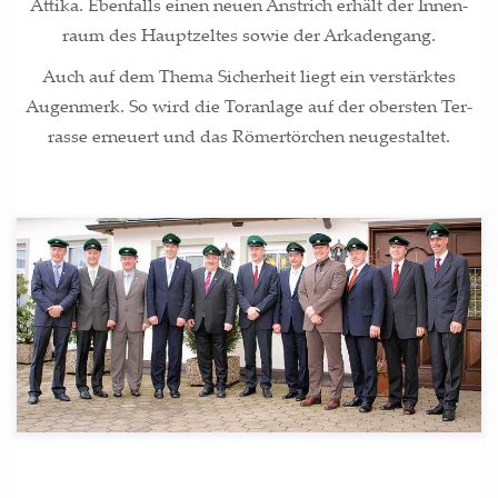
Atti­ka. Eben­falls einen neu­en Anstrich erhält der Innen­
raum des Haupt­zel­tes sowie der Arkadengang.
Auch auf dem The­ma Sicher­heit liegt ein ver­stärk­tes
Augen­merk. So wird die Tor­an­la­ge auf der obers­ten Ter­
ras­se erneu­ert und das Römer­tör­chen neugestaltet.