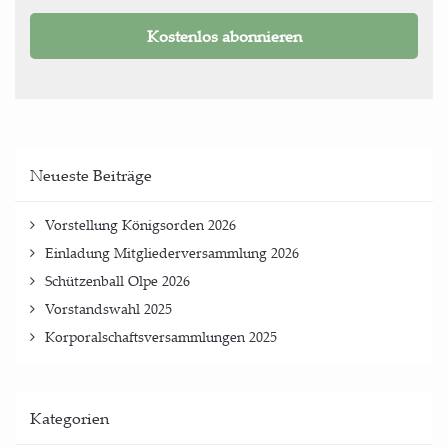
Neu­es­te Beiträge
Vor­stel­lung König­sor­den 2026
Ein­la­dung Mit­glie­der­ver­samm­lung 2026
Schüt­zen­ball Olpe 2026
Vor­stands­wahl 2025
Kor­po­ral­schafts­ver­samm­lun­gen 2025
Kate­go­rien