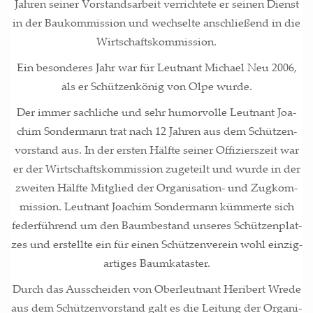
Jah­ren sei­ner Vor­stands­ar­beit ver­rich­te­te er sei­nen Dienst
in der Bau­kom­mis­si­on und wech­sel­te anschlie­ßend in die
Wirtschaftskommission.
Ein beson­de­res Jahr war für Leut­nant Micha­el Neu 2006,
als er Schüt­zen­kö­nig von Olpe wurde.
Der immer sach­li­che und sehr humor­vol­le Leut­nant Joa­
chim Son­der­mann trat nach 12 Jah­ren aus dem Schüt­zen­
vor­stand aus. In der ers­ten Hälf­te sei­ner Offi­ziers­zeit war
er der Wirt­schafts­kom­mis­si­on zuge­teilt und wur­de in der
zwei­ten Hälf­te Mit­glied der Orga­ni­sa­ti­on- und Zug­kom­
mis­si­on. Leut­nant Joa­chim Son­der­mann küm­mer­te sich
feder­füh­rend um den Baum­be­stand unse­res Schüt­zen­plat­
zes und erstell­te ein für einen Schüt­zen­ver­ein wohl ein­zig­
ar­ti­ges Baumkataster.
Durch das Aus­schei­den von Ober­leut­nant Heri­bert Wre­de
aus dem Schüt­zen­vor­stand galt es die Lei­tung der Orga­ni­