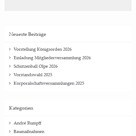
Neu­es­te Beiträge
Vor­stel­lung König­sor­den 2026
Ein­la­dung Mit­glie­der­ver­samm­lung 2026
Schüt­zen­ball Olpe 2026
Vor­stands­wahl 2025
Kor­po­ral­schafts­ver­samm­lun­gen 2025
Kate­go­rien
André Rumpff
Baumaßnahmen