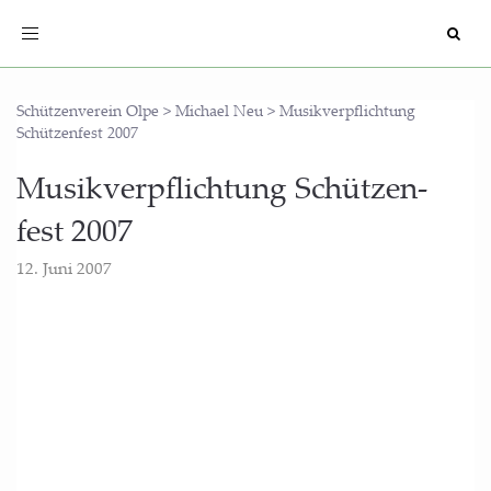
Toggle
navigation
Schützenverein Olpe
>
Michael Neu
>
Musikverpflichtung
Schützenfest 2007
Musik­ver­pflich­tung Schüt­zen­
fest 2007
12. Juni 2007