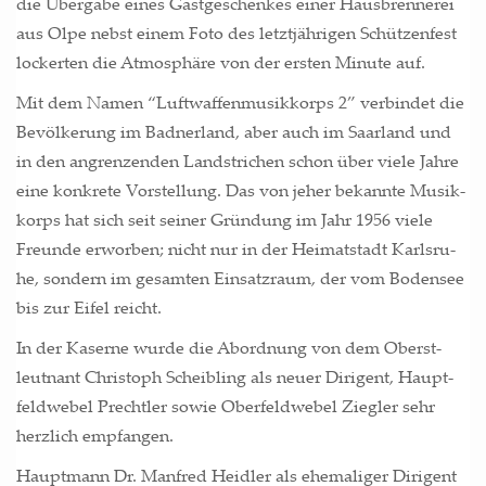
die Über­ga­be eines Gast­ge­schen­kes einer Haus­bren­ne­rei
aus Olpe nebst einem Foto des letzt­jäh­ri­gen Schüt­zen­fest
locker­ten die Atmo­sphä­re von der ers­ten Minu­te auf.
Mit dem Namen “Luft­waf­fen­mu­sik­korps 2” ver­bin­det die
Bevöl­ke­rung im Bad­ner­land, aber auch im Saar­land und
in den angren­zen­den Land­stri­chen schon über vie­le Jah­re
eine kon­kre­te Vor­stel­lung. Das von jeher bekann­te Musik­
korps hat sich seit sei­ner Grün­dung im Jahr 1956 vie­le
Freun­de erwor­ben; nicht nur in der Hei­mat­stadt Karls­ru­
he, son­dern im gesam­ten Ein­satz­raum, der vom Boden­see
bis zur Eifel reicht.
In der Kaser­ne wur­de die Abord­nung von dem Oberst­
leut­nant Chris­toph Scheib­ling als neu­er Diri­gent, Haupt­
feld­we­bel Precht­ler sowie Ober­feld­we­bel Zieg­ler sehr
herz­lich empfangen.
Haupt­mann Dr. Man­fred Heid­ler als ehe­ma­li­ger Diri­gent