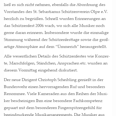
ließ es sich nicht neh­men, eben­falls die Abord­nung des
Vor­stan­des des St. Sebas­tia­nus Schüt­zen­ver­ein Olpe e.V.
herz­lich zu begrü­ßen. Schnell wur­den Erin­ne­run­gen an
das Schüt­zen­fest 2006 wach, wo sich alle Musi­ker noch
ger­ne dar­an erin­nern. Ins­be­son­de­re wur­de die ein­ma­li­ge
Stim­mung wäh­rend der Schüt­zen­fest­ta­ge sowie die groß­
ar­ti­ge Atmo­sphä­re auf dem “Ümme­rich” herausgestellt.
Alle wesent­li­chen Details des Schüt­zen­fes­tes wie Kon­zer­
te, Marsch­fol­gen, Ständ­chen, Anspra­chen etc. wur­den an
die­sem Vor­mit­tag ein­ge­hend diskutiert.
Der neue Diri­gent Chris­toph Scheib­ling genießt in der
Bun­des­wehr einen her­vor­ra­gen­den Ruf und beson­ders
Renom­mee. Vie­le Kame­ra­den aus den Rei­hen der Musi­
ker beschei­ni­gen Ihm eine beson­de­re Fach­kom­pe­tenz
gepaart mit dem beson­de­ren Fin­ger­spit­zen­ge­fühl für
beein­dru­cken­de Musik­ar­ran­ge­ments. Die Musi­ker aus