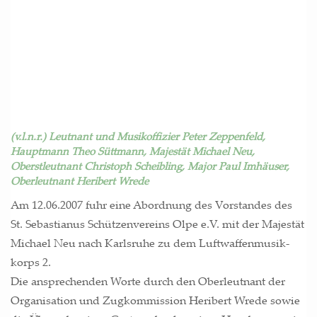
(v.l.n.r.) Leutnant und Musikoffizier Peter Zeppenfeld,
Hauptmann Theo Süttmann, Majestät Michael Neu,
Oberstleutnant Christoph Scheibling, Major Paul Imhäuser,
Oberleutnant Heribert Wrede
Am 12.06.2007 fuhr eine Abord­nung des Vor­stan­des des
St. Sebas­tia­nus Schüt­zen­ver­eins Olpe e.V. mit der Majes­tät
Micha­el Neu nach Karls­ru­he zu dem Luft­waf­fen­mu­sik­
korps 2.
Die anspre­chen­den Wor­te durch den Ober­leut­nant der
Orga­ni­sa­ti­on und Zug­kom­mis­si­on Heri­bert Wre­de sowie