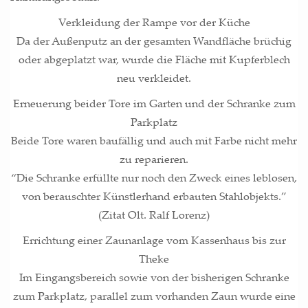
Ver­klei­dung der Ram­pe vor der Küche
Da der Außen­putz an der gesam­ten Wand­flä­che brü­chig
oder abge­platzt war, wur­de die Flä­che mit Kup­fer­blech
neu verkleidet.
Erneue­rung bei­der Tore im Gar­ten und der Schran­ke zum
Park­platz
Bei­de Tore waren bau­fäl­lig und auch mit Far­be nicht mehr
zu repa­rie­ren.
“Die Schran­ke erfüll­te nur noch den Zweck eines leb­lo­sen,
von berausch­ter Künst­ler­hand erbau­ten Stahl­ob­jekts.”
(Zitat Olt. Ralf Lorenz)
Errich­tung einer Zaun­an­la­ge vom Kas­sen­haus bis zur
The­ke
Im Ein­gangs­be­reich sowie von der bis­he­ri­gen Schran­ke
zum Park­platz, par­al­lel zum vor­han­den Zaun wur­de eine