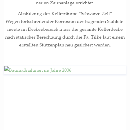
neu­en Zaun­an­la­ge errichtet.
Abstüt­zung der Kel­ler­räu­me “Schwar­ze Zelt”
Wegen fort­schrei­ten­der Kor­ro­si­on der tra­gen­den Stahl­ele­
men­te im Decken­be­reich muss die gesam­te Kel­ler­de­cke
nach sta­ti­scher Berech­nung durch die Fa. Til­ke laut einem
erstell­ten Stüt­zen­plan neu gesi­chert werden.