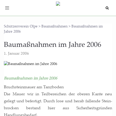
Toggle
navigation
Schützenverein Olpe
>
Baumaßnahmen
>
Baumaßnahmen im
Jahre 2006
Bau­maß­nah­men im Jah­re 2006
1. Januar 2006
Baumaßnahmen im Jahre 2006
Bruch­stein­mau­er am Tanz­bo­den
Die Mau­er wir in Teil­be­rei­chen der obe­ren Kan­te neu
gelegt und befes­tigt. Durch lose und her­ab fal­len­de Stein­
bro­cken bestand hier aus Sicher­heits­grün­den
Handlungsbedarf.