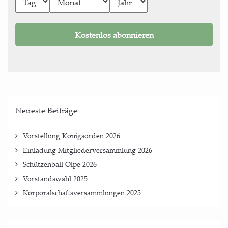
Neu­es­te Beiträge
Vor­stel­lung König­sor­den 2026
Ein­la­dung Mit­glie­der­ver­samm­lung 2026
Schüt­zen­ball Olpe 2026
Vor­stands­wahl 2025
Kor­po­ral­schafts­ver­samm­lun­gen 2025