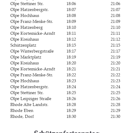
Olpe Stet­ti­ner Str.
18:06
21:06
Olpe Hat­zen­berg­str.
18:07
21:07
Olpe Hoch­haus
18:08
21:08
Olpe Franz-Men­ke-Str.
18:09
21:09
Olpe Hat­zen­berg
18:10
21:10
Olpe Kor­te­mi­cke-Arndt
18:11
21:11
Olpe Kreis­haus
18:12
21:12
Schüt­zen­platz
18:15
21:15
Olpe Win­ter­berg­stra­ße
18:17
21:17
Olpe Markt­platz
18:19
21:19
Olpe Kreis­haus
18:20
21:20
Olpe Kor­te­mi­cke-Arndt
18:21
21:21
Olpe Franz-Men­ke-Str.
18:22
21:22
Olpe Hoch­haus
18:23
21:23
Olpe Hat­zen­berg­str.
18:24
21:24
Olpe Stet­ti­ner Str.
18:25
21:25
Olpe Leip­zi­ger Straße
18:26
21:26
Rho­de Alte Landstr.
18:28
21:28
Rho­de Eben
18:29
21:29
Rho­de, Dorf
18:30
21:30