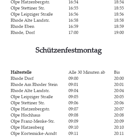
Olpe Hat­zen­berg­str.
16:54
18:54
Olpe Stet­ti­ner Str.
16:55
18:55
Olpe Leip­zi­ger Straße
16:56
18:56
Rho­de Alte Landstr.
16:58
18:58
Rho­de Eben
16:59
18:59
Rho­de, Dorf
17:00
19:00
Schüt­zen­fest­mon­tag
Hal­te­stel­le
Alle 30 Minu­ten ab
Bis
Rho­de Dorf
09:00
20:00
Rho­de Am Rho­der Stein
09:01
20:01
Rho­de Alte Landstr.
09:04
20:04
Olpe Leip­zi­ger Straße
09:05
20:05
Olpe Stet­ti­ner Str.
09:06
20:06
Olpe Hat­zen­berg­str.
09:07
20:07
Olpe Hoch­haus
09:08
20:08
Olpe Franz-Men­ke-Str.
09:09
20:09
Olpe Hat­zen­berg
09:10
20:10
Olpe Kor­te­mi­cke-Arndt
09:11
20:11