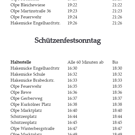
Olpe Blei­che­wie­se
19:22
21:22
Olpe Mar­tin­stra­ße 36
19:23
21:23
Olpe Feu­er­wehr
19:24
21:26
Hak­emi­cke Engelhardtstr.
19:26
21:26
Schüt­zen­fest­sonn­tag
Hal­te­stel­le
Alle 60 Minu­ten ab
Bis
Hak­emi­cke Engelhardtstr
16:30
18:30
Hak­emi­cke Schule
16:32
18:32
Hak­emi­cke Brabeckstr.
16:33
18:33
Olpe Feu­er­wehr
16:35
18:35
Olpe Rewe
16:36
18:36
Olpe Ger­ber­weg
16:37
18:37
Olpe Kur­köl­ner Platz
16:38
18:38
Olpe Markt­platz
16:40
18:40
Schüt­zen­platz
16:44
18:44
Schüt­zen­platz
16:45
18:45
Olpe Win­ter­berg­stra­ße
16:47
18:47
Olpe Markt­platz
16:49
18:49