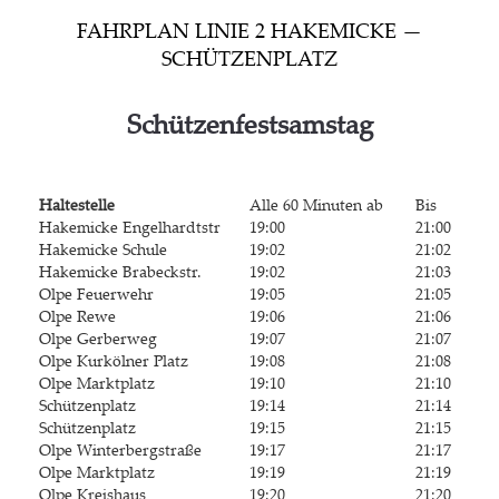
FAHR­PLAN LINIE 2 HAK­EMI­CKE —
SCHÜTZENPLATZ
Schüt­zen­fest­sams­tag
Hal­te­stel­le
Alle 60 Minu­ten ab
Bis
Hak­emi­cke Engelhardtstr
19:00
21:00
Hak­emi­cke Schule
19:02
21:02
Hak­emi­cke Brabeckstr.
19:02
21:03
Olpe Feu­er­wehr
19:05
21:05
Olpe Rewe
19:06
21:06
Olpe Ger­ber­weg
19:07
21:07
Olpe Kur­köl­ner Platz
19:08
21:08
Olpe Markt­platz
19:10
21:10
Schüt­zen­platz
19:14
21:14
Schüt­zen­platz
19:15
21:15
Olpe Win­ter­berg­stra­ße
19:17
21:17
Olpe Markt­platz
19:19
21:19
Olpe Kreis­haus
19:20
21:20