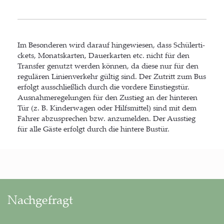
Im Beson­de­ren wird dar­auf hin­ge­wie­sen, dass Schü­ler­ti­
ckets, Monats­kar­ten, Dau­er­kar­ten etc. nicht für den
Trans­fer genutzt wer­den kön­nen, da die­se nur für den
regu­lä­ren Lini­en­ver­kehr gül­tig sind. Der Zutritt zum Bus
erfolgt aus­schließ­lich durch die vor­de­re Ein­stiegs­tür.
Aus­nah­me­re­ge­lun­gen für den Zustieg an der hin­te­ren
Tür (z. B. Kin­der­wa­gen oder Hilfs­mit­tel) sind mit dem
Fah­rer abzu­spre­chen bzw. anzu­mel­den. Der Aus­stieg
für alle Gäs­te erfolgt durch die hin­te­re Bustür.
Nachgefragt