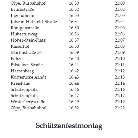
Olpe, Bus­bahn­hof
16:30
21:00
Bruch­stra­ße
16:32
21:02
Jugend­heim
16:33
21:03
Johann-Hatz­feld-Stra­ße
16:34
21:04
Rönt­gen­stra­ße
16:35
21:05
Huber­tus­weg
16:36
21:06
Hoher-Stein-Platz
16:37
21:07
Kai­ser­hof
16:38
21:08
Mar­tin­stra­ße 36
16:39
21:09
Poli­zei
16:40
21:10
Bil­stei­ner Straße
16:41
21:11
Hat­zen­berg
16:42
21:12
Kor­te­mi­cke Arndt
16:43
21:13
Kreis­haus
16:44
21:14
Schüt­zen­platz
16:46
21:16
Schüt­zen­platz
16:47
21:17
Win­ter­berg­stra­ße
16:49
21:19
Olpe, Bus­bahn­hof
16:52
21:22
Schüt­zen­fest­mon­tag