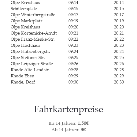
Olpe Kreis­haus
09:14
20:14
Schüt­zen­platz
09:15
20:15
Olpe Win­ter­berg­stra­ße
09:17
20:17
Olpe Markt­platz
09:19
20:19
Olpe Kreis­haus
09:20
20:20
Olpe Kor­te­mi­cke-Arndt
09:21
20:21
Olpe Franz-Men­ke-Str.
09:22
20:22
Olpe Hoch­haus
09:23
20:23
Olpe Hat­zen­berg­str.
09:24
20:24
Olpe Stet­ti­ner Str.
09:25
20:25
Olpe Leip­zi­ger Straße
09:26
20:26
Rho­de Alte Landstr.
09:28
20:28
Rho­de Eben
09:29
20:29
Rho­de, Dorf
09:30
20:30
Fahr­kar­ten­prei­se
Bis 14 Jah­ren:
1,50€
Ab 14 Jah­ren:
3€