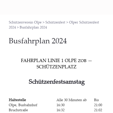
Schützenverein Olpe
>
Schützenfest
>
Olper Schützenfest
2024
>
Busfahrplan 2024
Bus­fahr­plan 2024
FAHR­PLAN LINIE 1 OLPE
—
ZOB
SCHÜTZENPLATZ
Schüt­zen­fest­sams­tag
Hal­te­stel­le
Alle 30 Minu­ten ab
Bis
Olpe, Bus­bahn­hof
16:30
21:00
Bruch­stra­ße
16:32
21:02