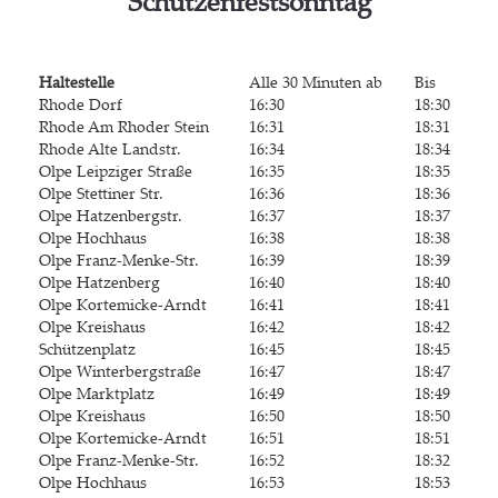
Schüt­zen­fest­sonn­tag
Hal­te­stel­le
Alle 30 Minu­ten ab
Bis
Rho­de Dorf
16:30
18:30
Rho­de Am Rho­der Stein
16:31
18:31
Rho­de Alte Landstr.
16:34
18:34
Olpe Leip­zi­ger Straße
16:35
18:35
Olpe Stet­ti­ner Str.
16:36
18:36
Olpe Hat­zen­berg­str.
16:37
18:37
Olpe Hoch­haus
16:38
18:38
Olpe Franz-Men­ke-Str.
16:39
18:39
Olpe Hat­zen­berg
16:40
18:40
Olpe Kor­te­mi­cke-Arndt
16:41
18:41
Olpe Kreis­haus
16:42
18:42
Schüt­zen­platz
16:45
18:45
Olpe Win­ter­berg­stra­ße
16:47
18:47
Olpe Markt­platz
16:49
18:49
Olpe Kreis­haus
16:50
18:50
Olpe Kor­te­mi­cke-Arndt
16:51
18:51
Olpe Franz-Men­ke-Str.
16:52
18:32
Olpe Hoch­haus
16:53
18:53