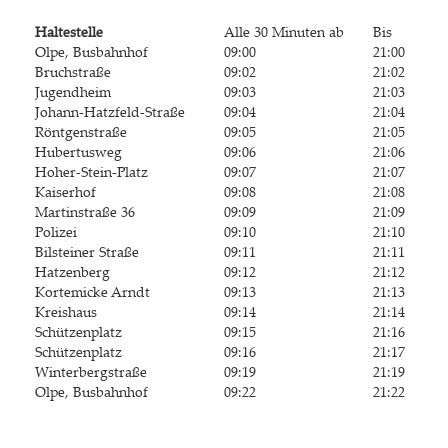
Hal­te­stel­le
Alle 30 Minu­ten ab
Bis
Olpe, Bus­bahn­hof
09:00
21:00
Bruch­stra­ße
09:02
21:02
Jugend­heim
09:03
21:03
Johann-Hatz­feld-Stra­ße
09:04
21:04
Rönt­gen­stra­ße
09:05
21:05
Huber­tus­weg
09:06
21:06
Hoher-Stein-Platz
09:07
21:07
Kai­ser­hof
09:08
21:08
Mar­tin­stra­ße 36
09:09
21:09
Poli­zei
09:10
21:10
Bil­stei­ner Straße
09:
11
21:11
Hat­zen­berg
09:
12
21:12
Kor­te­mi­cke Arndt
09:
13
21:13
Kreis­haus
09:14
21:14
Schüt­zen­platz
09:
15
21:16
Schüt­zen­platz
09:16
21:17
Win­ter­berg­stra­ße
09:
19
21:19
Olpe, Bus­bahn­hof
09:
22
21:22