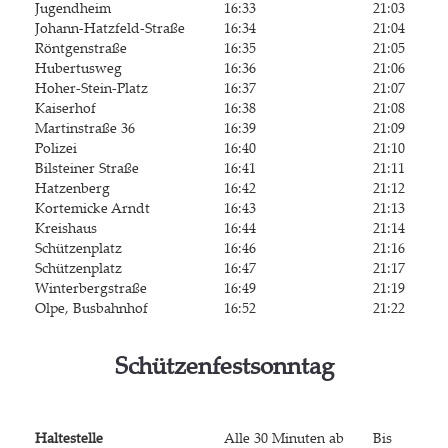
Jugend­heim
16:33
21:03
Johann-Hatz­feld-Stra­ße
16:34
21:04
Rönt­gen­stra­ße
16:35
21:05
Huber­tus­weg
16:36
21:06
Hoher-Stein-Platz
16:37
21:07
Kai­ser­hof
16:38
21:08
Mar­tin­stra­ße 36
16:39
21:09
Poli­zei
16:40
21:10
Bil­stei­ner Straße
16:41
21:11
Hat­zen­berg
16:42
21:12
Kor­te­mi­cke Arndt
16:43
21:13
Kreis­haus
16:44
21:14
Schüt­zen­platz
16:46
21:16
Schüt­zen­platz
16:47
21:17
Win­ter­berg­stra­ße
16:49
21:19
Olpe, Bus­bahn­hof
16:52
21:22
Schüt­zen­fest­sonn­tag
Hal­te­stel­le
Alle 30 Minu­ten ab
Bis