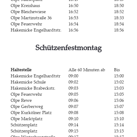
Olpe Kreis­haus
16:50
18:50
Olpe Blei­che­wie­se
16:52
18:52
Olpe Mar­tin­stra­ße 36
16:´53
18:33
Olpe Feu­er­wehr
16:54
18:54
Hak­emi­cke Engelhardtstr.
16:56
18:56
Schüt­zen­fest­mon­tag
Hal­te­stel­le
Alle 60 Minu­ten ab
Bis
Hak­emi­cke Engelhardtstr
09:00
15:00
Hak­emi­cke Schule
09:02
15:02
Hak­emi­cke Brabeckstr.
09:03
15:03
Olpe Feu­er­wehr
09:05
15:05
Olpe Rewe
09:06
15:06
Olpe Ger­ber­weg
09:07
15:07
Olpe Kur­köl­ner Platz
09:08
15:08
Olpe Markt­platz
09:10
15:10
Schüt­zen­platz
09:14
15:14
Schüt­zen­platz
09:15
15:15
Olpe Win­ter­berg­stra­ße
09:17
15:17