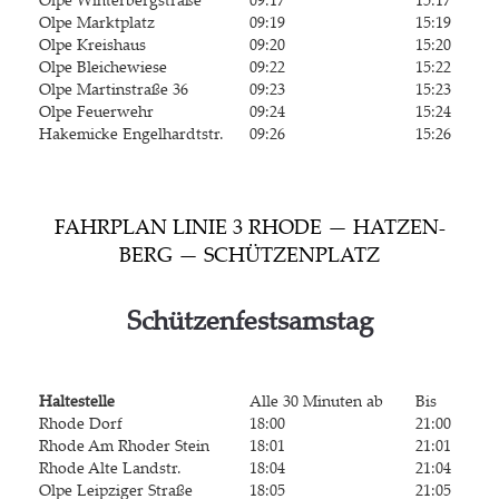
Olpe Markt­platz
09:19
15:19
Olpe Kreis­haus
09:20
15:20
Olpe Blei­che­wie­se
09:22
15:22
Olpe Mar­tin­stra­ße 36
09:23
15:23
Olpe Feu­er­wehr
09:24
15:24
Hak­emi­cke Engelhardtstr.
09:26
15:26
FAHR­PLAN LINIE 3 RHO­DE — HAT­ZEN­
BERG — SCHÜTZENPLATZ
Schüt­zen­fest­sams­tag
Hal­te­stel­le
Alle 30 Minu­ten ab
Bis
Rho­de Dorf
18:00
21:00
Rho­de Am Rho­der Stein
18:01
21:01
Rho­de Alte Landstr.
18:04
21:04
Olpe Leip­zi­ger Straße
18:05
21:05