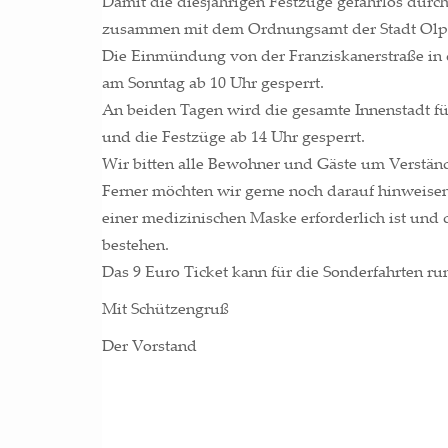
Damit die dies­jäh­ri­gen Fest­zü­ge gefahr­los durch
zusam­men mit dem Ord­nungs­amt der Stadt Olpe er
Die Ein­mün­dung von der Fran­zis­ka­ner­stra­ße in
am Sonn­tag ab 10 Uhr gesperrt.
An bei­den Tagen wird die gesam­te Innen­stadt für
und die Fest­zü­ge ab 14 Uhr gesperrt.
Wir bit­ten alle Bewoh­ner und Gäs­te um Verstän
Fer­ner möch­ten wir ger­ne noch dar­auf hin­wei­se
einer medi­zi­ni­schen Mas­ke erfor­der­lich ist und
bestehen.
Das 9 Euro Ticket kann für die Son­der­fahr­ten ru
Mit Schüt­zen­gruß
Der Vor­stand