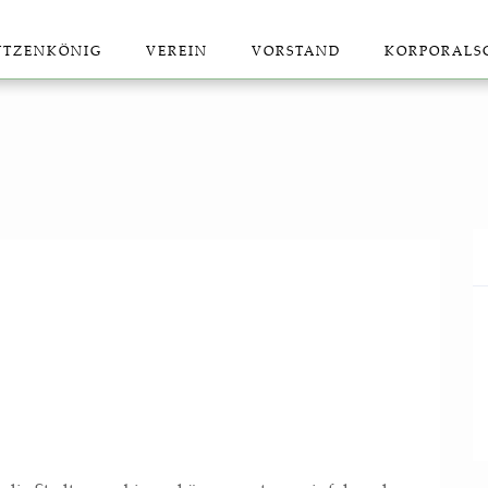
T­ZEN­KÖ­NIG
VER­EIN
VOR­STAND
KOR­PO­RAL­