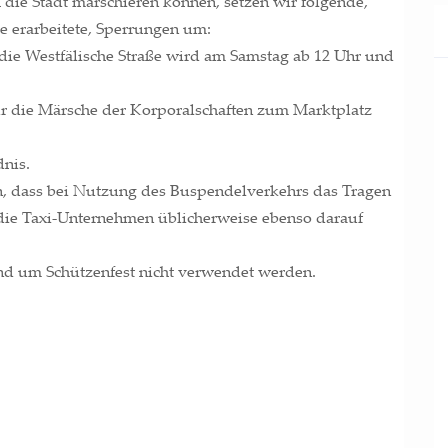
 die Stadt mar­schie­ren kön­nen, set­zen wir fol­gen­de,
ar­bei­te­te, Sper­run­gen um:
 die West­fä­li­sche Stra­ße wird am Sams­tag ab 12 Uhr und
 die Mär­sche der Kor­po­ral­schaf­ten zum Markt­platz
dnis.
n, dass bei Nut­zung des Bus­pen­del­ver­kehrs das Tra­gen
 die Taxi-Unter­neh­men übli­cher­wei­se eben­so dar­auf
nd um Schüt­zen­fest nicht ver­wen­det werden.