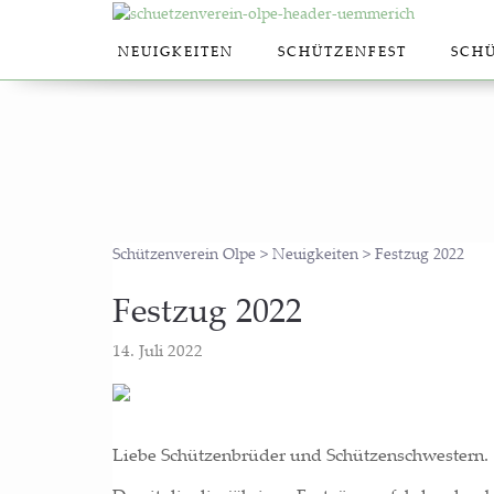
NEU­IG­KEI­TEN
SCHÜT­ZEN­FEST
SCHÜ
Schützenverein Olpe
>
Neuigkeiten
>
Festzug 2022
Fest­zug 2022
14. Juli 2022
Lie­be Schüt­zen­brü­der und Schützenschwestern.