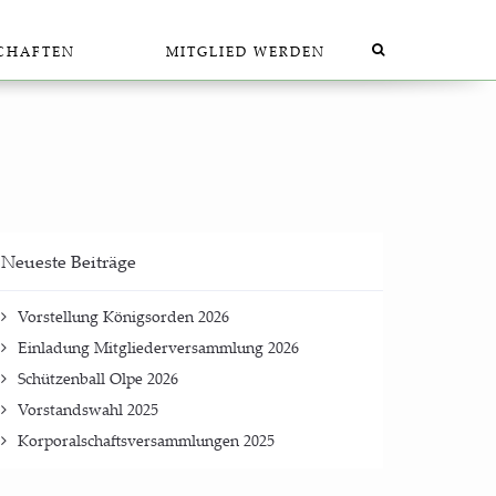
SCHAF­TEN
MIT­GLIED WERDEN
Neu­es­te Beiträge
Vor­stel­lung König­sor­den 2026
Ein­la­dung Mit­glie­der­ver­samm­lung 2026
Schüt­zen­ball Olpe 2026
Vor­stands­wahl 2025
Kor­po­ral­schafts­ver­samm­lun­gen 2025