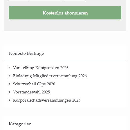
Neu­es­te Beiträge
Vor­stel­lung König­sor­den 2026
Ein­la­dung Mit­glie­der­ver­samm­lung 2026
Schüt­zen­ball Olpe 2026
Vor­stands­wahl 2025
Kor­po­ral­schafts­ver­samm­lun­gen 2025
Kate­go­rien