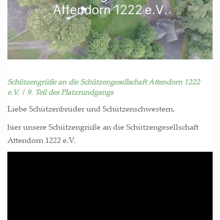
Schützengrüße an die Schützengesellschaft Attendorn 1222
e.V. | 9. Teil des Platzrundgangs
Lie­be Schüt­zen­brü­der und Schützenschwestern,
hier unse­re Schüt­zen­grü­ße an die Schüt­zen­ge­sell­schaft
Atten­dorn 1222 e.V.