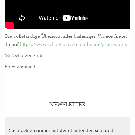
Die voll­stän­di­ge Über­sicht aller bis­he­ri­gen Vide­os fin­det
ihr auf
https://www.schuetzenverein-olpe.de/grussworte/
Mit Schüt­zen­gruß
Euer Vor­stand
NEWSLETTER
Sie möchten immer auf dem Laufenden sein und