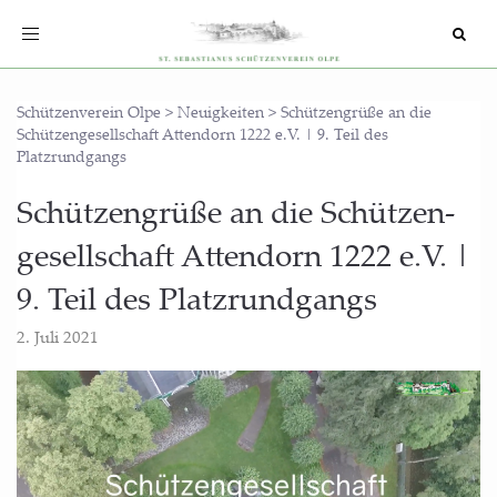
Toggle
navigation
Schützenverein Olpe
>
Neuigkeiten
>
Schützengrüße an die
Schützengesellschaft Attendorn 1222 e.V. | 9. Teil des
Platzrundgangs
Schüt­zen­grü­ße an die Schüt­zen­
ge­sell­schaft Atten­dorn 1222 e.V. |
9. Teil des Platzrundgangs
2. Juli 2021