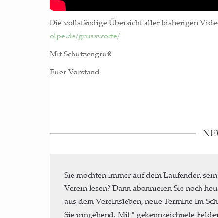
Die voll­stän­di­ge Über­sicht aller bis­he­ri­gen Vide
olpe.de/grussworte/
Mit Schüt­zen­gruß
Euer Vor­stand
NE
Sie möchten immer auf dem Laufenden sein
Verein lesen? Dann abonnieren Sie noch heu
aus dem Vereinsleben, neue Termine im Sch
Sie umgehend. Mit * gekennzeichnete Felder 