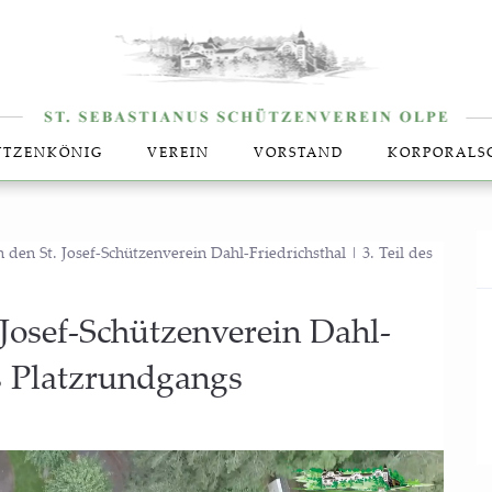
T­ZEN­KÖ­NIG
VER­EIN
VOR­STAND
KOR­PO­RAL­
 den St. Josef-Schützenverein Dahl-Friedrichsthal | 3. Teil des
Josef-Schüt­zen­ver­ein Dahl-
des Platzrundgangs