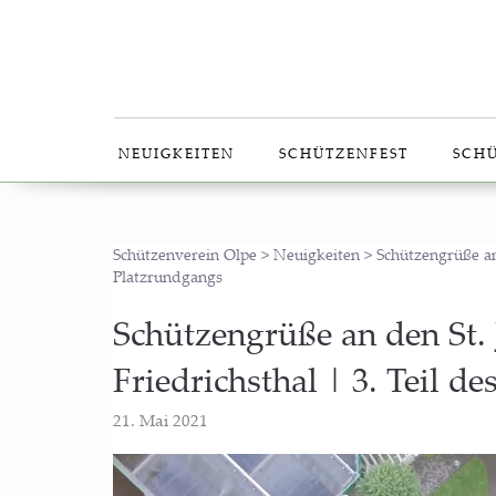
NEU­IG­KEI­TEN
SCHÜT­ZEN­FEST
SCHÜ
Schützenverein Olpe
>
Neuigkeiten
>
Schützengrüße an
Platzrundgangs
Schüt­zen­grü­ße an den St. 
Fried­richs­thal | 3. Teil 
21. Mai 2021