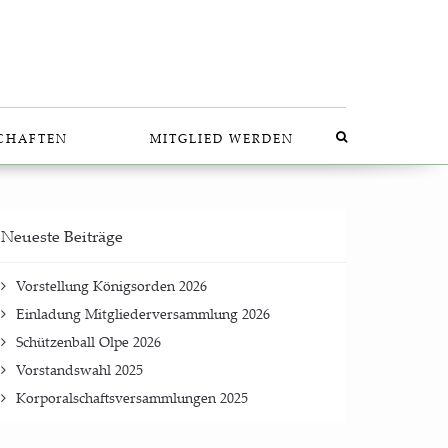
SCHAF­TEN
MIT­GLIED WERDEN
Neu­es­te Beiträge
Vor­stel­lung König­sor­den 2026
Ein­la­dung Mit­glie­der­ver­samm­lung 2026
Schüt­zen­ball Olpe 2026
Vor­stands­wahl 2025
Kor­po­ral­schafts­ver­samm­lun­gen 2025