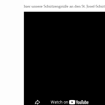
hier unse­re Schüt­zen­grü­ße an den St. Josef-Schüt