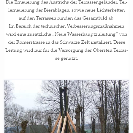
Die Erneue­rung des Anstrichs der Ter­ras­sen­ge­län­der, Tei­
ler­neue­rung der Bier­ab­la­gen, sowie neue Lich­ter­ket­ten
auf den Ter­ras­sen run­den das Gesamt­bild ab.
Im Bereich der tech­ni­schen Ver­bes­se­rungs­maß­nah­men
wird eine zusätz­li­che „Neue Was­ser­haupt­zu­lei­tung“ von
der Römer­stras­se in das Schwar­ze Zelt instal­liert. Die­se
Lei­tung wird nur für die Ver­sor­gung der Obers­ten Ter­ras­
se genutzt.