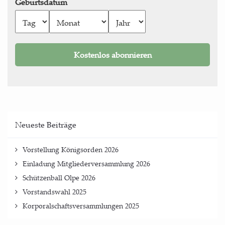
Geburtsdatum
Neu­es­te Beiträge
Vor­stel­lung König­sor­den 2026
Ein­la­dung Mit­glie­der­ver­samm­lung 2026
Schüt­zen­ball Olpe 2026
Vor­stands­wahl 2025
Kor­po­ral­schafts­ver­samm­lun­gen 2025