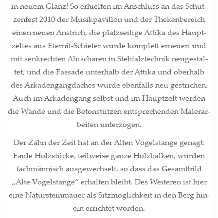
in neu­em Glanz! So erhiel­ten im Anschluss an das Schüt­
zen­fest 2010 der Musik­pa­vil­lon und der The­ken­be­reich
einen neu­en Anstrich, die platz­sei­ti­ge Atti­ka des Haupt­
zel­tes aus Eter­nit-Schie­fer wur­de kom­plett erneu­ert und
mit senk­rech­ten Aluscha­ren in Steh­falz­tech­nik neu­ge­stal­
tet, und die Fas­sa­de unter­halb der Atti­ka und ober­halb
des Arka­den­gang­da­ches wur­de eben­falls neu gestri­chen.
Auch im Arka­den­gang selbst und im Haupt­zelt wer­den
die Wän­de und die Beton­stüt­zen ent­spre­chen­den Maler­ar­
bei­ten unterzogen.
Der Zahn der Zeit hat an der Alten Vogel­stan­ge genagt:
Fau­le Holz­stü­cke, teil­wei­se gan­ze Holz­bal­ken, wur­den
fach­män­nisch aus­ge­wech­selt, so dass das Gesamt­bild
„Alte Vogel­stan­ge“ erhal­ten bleibt. Des Wei­te­ren ist hier
eine Natur­stein­mau­er als Sitz­mög­lich­keit in den Berg hin­
ein errich­tet wor­den.