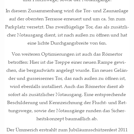
In die­sem Zusam­men­hang wird die Tor- und Zaun­an­la­ge
auf der obers­ten Ter­ras­se erneu­ert und um ca. 5m zum
Park­platz ver­setzt. Das zwei­flü­ge­li­ge Tor, das als zusätz­li­
cher Not­aus­gang dient, ist nach außen zu öff­nen und hat
eine lich­te Durch­gangs­brei­te von 6m.
Von wei­te­ren Opti­mie­run­gen ist auch das Römer­tor
betrof­fen: Hier ist die Trep­pe einer neu­en Ram­pe gewi­
chen, die berg­auf­wärts ange­legt wur­de. Ein neu­es Gelän­
der und guss­ei­ser­nes Tor, das nach außen zu öff­nen ist,
wird eben­falls instal­liert. Auch das Römer­tor dient ab
sofort als zusätz­li­cher Not­aus­gang. Eine ent­spre­chen­de
Beschil­de­rung und Kenn­zeich­nung der Flucht- und Ret­
tungs­we­ge, sowie der Not­aus­gän­ge run­den das Sicher­
heits­kon­zept bau­maß­lich ab.
Der Ümme­rich erstrahlt zum Jubi­lä­ums­schüt­zen­fest 2011