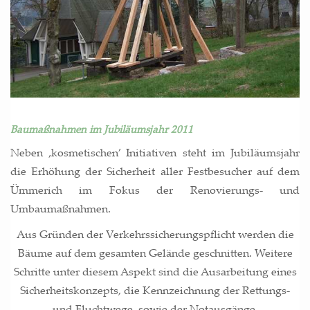
Baumaßnahmen im Jubiläumsjahr 2011
Neben ‚kos­me­ti­schen’ Initia­ti­ven steht im Jubi­lä­ums­jahr
die Erhö­hung der Sicher­heit aller Fest­be­su­cher auf dem
Ümme­rich im Fokus der Reno­vie­rungs- und
Umbaumaßnahmen.
Aus Grün­den der Ver­kehrs­si­che­rungs­pflicht wer­den die
Bäu­me auf dem gesam­ten Gelän­de geschnit­ten. Wei­te­re
Schrit­te unter die­sem Aspekt sind die Aus­ar­bei­tung eines
Sicher­heits­kon­zepts, die Kenn­zeich­nung der Ret­tungs-
und Flucht­we­ge, sowie der Notausgänge.