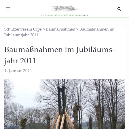
Toggle
navigation
Schützenverein Olpe
>
Baumaßnahmen
>
Baumaßnahmen im
Jubiläumsjahr 2011
Bau­maß­nah­men im Jubi­lä­ums­
jahr 2011
1. Januar 2011